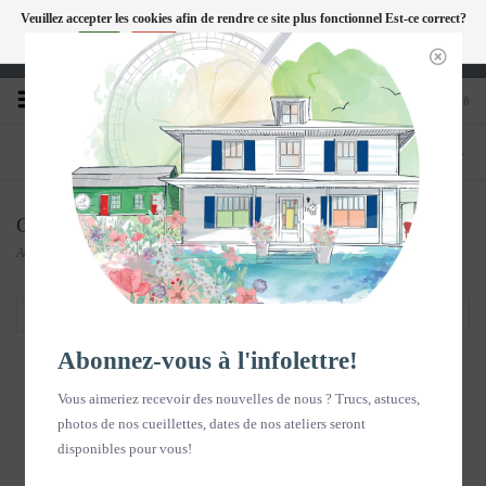
Veuillez accepter les cookies afin de rendre ce site plus fonctionnel Est-ce correct?
FC
Oui
Non
En savoir plus sur les témoins (cookies) »
Heures d'ouverture : Disponible sur Google
0
TÉLÉPHONE
BOUTIQUE
418-240-6181
1603, chemin des Coudriers, L'Isle-aux-
Coudres
Collection
Accueil
/
Collection
Filtrer par
Abonnez-vous à l'infolettre!
Vous aimeriez recevoir des nouvelles de nous ? Trucs, astuces,
photos de nos cueillettes, dates de nos ateliers seront
disponibles pour vous!