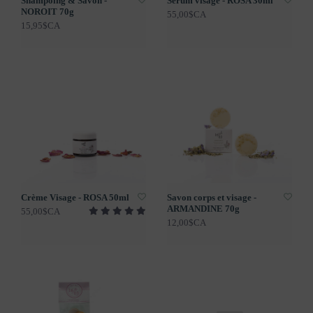
Shampoing & Savon -
Sérum visage - ROSA 30ml
NOROIT 70g
55,00$CA
15,95$CA
Crème Visage - ROSA 50ml
Savon corps et visage -
ARMANDINE 70g
55,00$CA
12,00$CA