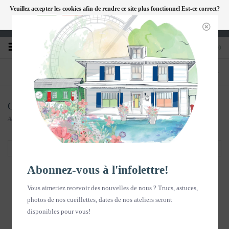
Veuillez accepter les cookies afin de rendre ce site plus fonctionnel Est-ce correct?
FC
Oui
Non
En savoir plus sur les témoins (cookies) »
Heures d'ouverture : Disponible sur Google
0
TÉLÉPHONE
BOUTIQUE
418-240-6181
1603, chemin des Coudriers, L'Isle-aux-
Coudres
Calendrier
Accueil
/
Souvenirs en images
/
Papeterie
/
Calendrier
Filtrer par
Abonnez-vous à l'infolettre!
Vous aimeriez recevoir des nouvelles de nous ? Trucs, astuces,
photos de nos cueillettes, dates de nos ateliers seront
disponibles pour vous!