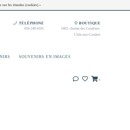
Heures d'ouverture : Disponible sur Google
s sur les témoins (cookies) »
TÉLÉPHONE
BOUTIQUE
418-240-6181
1603, chemin des Coudriers,
L'Isle-aux-Coudres
NIRS
SOUVENIRS EN IMAGES
0