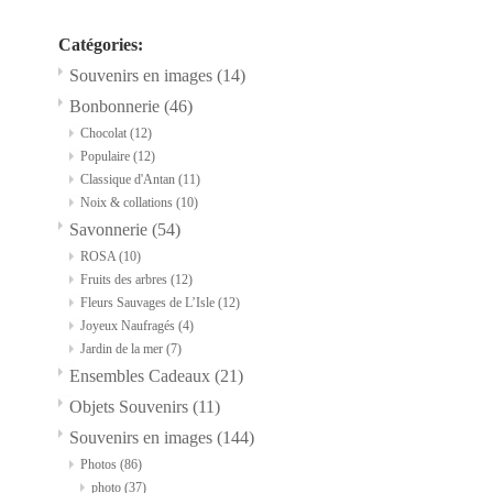
Catégories:
Souvenirs en images
(14)
Bonbonnerie
(46)
Chocolat
(12)
Populaire
(12)
Classique d'Antan
(11)
Noix & collations
(10)
Savonnerie
(54)
ROSA
(10)
Fruits des arbres
(12)
Fleurs Sauvages de L’Isle
(12)
Joyeux Naufragés
(4)
Jardin de la mer
(7)
Ensembles Cadeaux
(21)
Objets Souvenirs
(11)
Souvenirs en images
(144)
Photos
(86)
photo
(37)