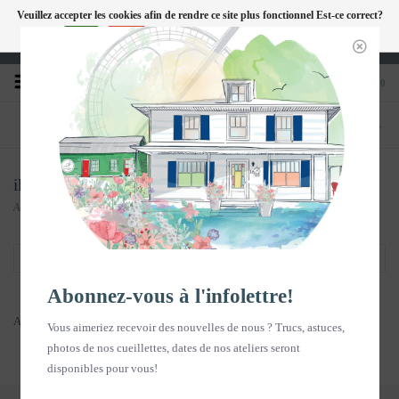
Veuillez accepter les cookies afin de rendre ce site plus fonctionnel Est-ce correct?
FC
Oui
Non
En savoir plus sur les témoins (cookies) »
Heures d'ouverture : Disponible sur Google
0
TÉLÉPHONE
BOUTIQUE
418-240-6181
1603, chemin des Coudriers, L'Isle-aux-
Coudres
illustrations
Accueil
/
Souvenirs en images
/
illustrations
Filtrer par
Abonnez-vous à l'infolettre!
Aucun produit n'a été trouvé...
Vous aimeriez recevoir des nouvelles de nous ? Trucs, astuces,
photos de nos cueillettes, dates de nos ateliers seront
disponibles pour vous!