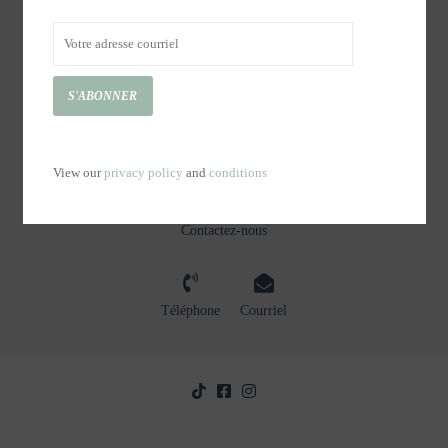
SERVICE À LA CLIENTÈLE
PRODUITS
MON COMPTE
S'ABONNER
NOUS JOINDRE
View our
privacy policy
and
conditions
Des questions ?
Contactez-nous
Téléphone
Courriel