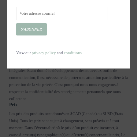
Le 1603 réserve le droit d’apporter des modifications à ce site internet
sans préavis.
PRODUITS, PRIX ET TAXES
S'ABONNER
Sécurité
Nous acceptons différentes options de paiement sécurisés. Le site
sécurise votre paiement avec le protocole SSL via la passerelle de
View our
privacy policy
and
conditions
paiement Lightspeed Payments. Cela garantira que toutes les données
transmises entre le serveur web et les navigateurs resteront privées et
intégrales. Étant donné le développement des nouveaux outils de
communication, il est nécessaire de porter une attention particulière à la
protection de la vie privée. C’est pourquoi nous nous engageons à
respecter la confidentialité des renseignements personnels que nous
collectons.
Prix
Les prix des produits sont donnés en $CAD (Canada) ou $USD (Etats-
Unis). Tous les prix sont sujets à changement, sans préavis et à tout
moment. Dans l’éventualité où le prix d’un produit est incorrect, à
cause d’erreur(s) typographique(s) ou d’erreur(s) concernant le prix, Le