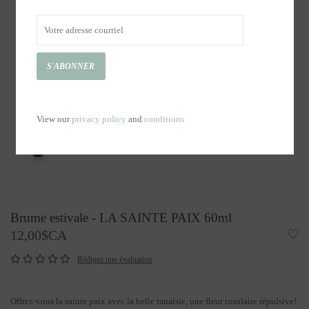
S'ABONNER
View our
privacy policy
and
conditions
Brume estivale - LA SAINTE PAIX 60ml
12,00$CA
Rédigez une évaluation
Offrez-vous la sainte paix avec la belle tanaisie, une fleur insulaire répulsive!