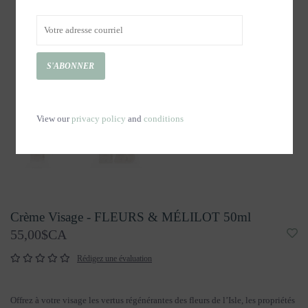
S'ABONNER
View our
privacy policy
and
conditions
Crème Visage - FLEURS & MÉLILOT 50ml
55,00$CA
Rédigez une évaluation
Offrez à votre visage les vertus régénérantes des fleurs de l’Isle, les propriétés