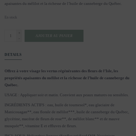
apaisantes du mélilot et la richesse de l’huile de canneberge du Québec.
En stock
+
AJOUTER AU PANIER
-
DETAILS
Offrez à votre visage les vertus régénérantes des fleurs de l’Isle, les
propriétés apaisantes du mélilot et la richesse de l’huile de canneberge du
Québec.
USAGE : Appliquer soir et matin. Convient aux peaux matures ou sensibles.
INGRÉDIENTS ACTIFS : eau, huile de tournesol*, eau glaciaire de
Manicouagan**, eau florale de mélilot***, huile de canneberge du Québec,
glycérine, macérat de fleurs de rose**, de mélilot blanc** et de mauve
musquée**, vitamine E et effluves de fleurs.
INCI: AQUA, Helianthus Annuus (Sunflower) Seed Oil*, Vaccinium