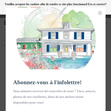
Veuillez accepter les cookies afin de rendre ce site plus fonctionnel Est-ce correct?
FC
Oui
Non
En savoir plus sur les témoins (cookies) »
Heures d'ouverture : Disponible sur Google
0
TÉLÉPHONE
BOUTIQUE
418-240-6181
1603, chemin des Coudriers, L'Isle-aux-
Coudres
Accueil
>
Crème Visage - FLEURS & MÉLILOT 50ml
Abonnez-vous à l'infolettre!
Vous aimeriez recevoir des nouvelles de nous ? Trucs, astuces,
photos de nos cueillettes, dates de nos ateliers seront
disponibles pour vous!