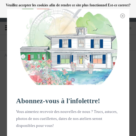
Veuillez accepter les cookies afin de rendre ce site plus fonctionnel Est-ce correct?
FC
Oui
Non
En savoir plus sur les témoins (cookies) »
Heures d'ouverture : Disponible sur Google
0
TÉLÉPHONE
BOUTIQUE
418-240-6181
1603, chemin des Coudriers, L'Isle-aux-
Coudres
Accueil
>
Eau de fleurs - MELILOT BLANC 60ml
Abonnez-vous à l'infolettre!
Vous aimeriez recevoir des nouvelles de nous ? Trucs, astuces,
photos de nos cueillettes, dates de nos ateliers seront
disponibles pour vous!