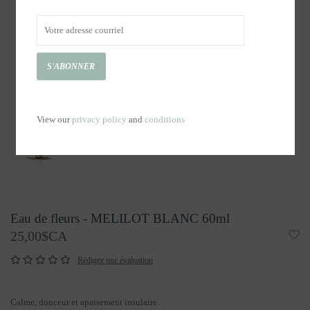
S'ABONNER
View our
privacy policy
and
conditions
Eau de fleurs - MELILOT BLANC 60ml
25,00$CA
Rédigez une évaluation
Calme, douceur et apaisement insulaire.