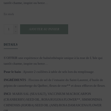
tantôt charme, inspire ou berce…
En stock
+
AJOUTER AU PANIER
-
DETAILS
S’OFFRIR une expérience de balnéothérapie unique à la rose de L’Isle qui
tantôt charme, inspire ou berce…
Pour le bain
: Ajouter 2 cuillères à table de sels lors du remplissage.
INGRÉDIENTS
: Flocons de sel de l’estuaire du Saint-Laurent, d’huile de
pépins de canneberge du Québec, fleurs de rose** et doux effluves de fleurs.
INCI
: MARIS SAL (SEA SALT), VACCINIUM MACROCARPON
(CRANBERRY) SEED OIL, ROSA RUGOSA FLOWER**, SIMMONDSIA
CHINENSIS (JOJOBA) SEED OIL (AND) ROSA DAMASCENA FLOWER
OIL.