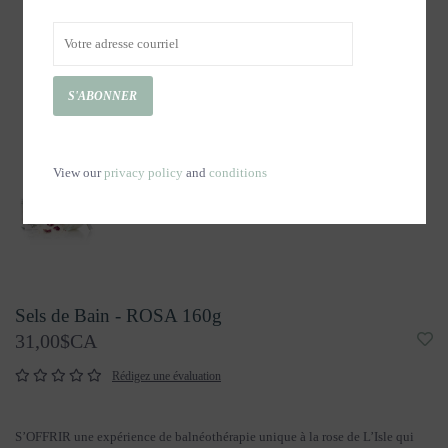
S'ABONNER
View our
privacy policy
and
conditions
Sels de Bain - ROSA 160g
31,00$CA
Rédigez une évaluation
S’OFFRIR une expérience de balnéothérapie unique à la rose de L’Isle qui