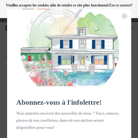
Veuillez accepter les cookies afin de rendre ce site plus fonctionnel Est-ce correct?
FC
Oui
Non
En savoir plus sur les témoins (cookies) »
Heures d'ouverture : Disponible sur Google
0
TÉLÉPHONE
BOUTIQUE
418-240-6181
1603, chemin des Coudriers, L'Isle-aux-
Coudres
Accueil
>
Sels de Bain - ROSA 160g
Abonnez-vous à l'infolettre!
Vous aimeriez recevoir des nouvelles de nous ? Trucs, astuces,
photos de nos cueillettes, dates de nos ateliers seront
disponibles pour vous!