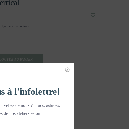
ertical
digez une évaluation
JOUTER AU PANIER
à l'infolettre!
IMG-3274
uvelles de nous ? Trucs, astuces,
es de nos ateliers seront