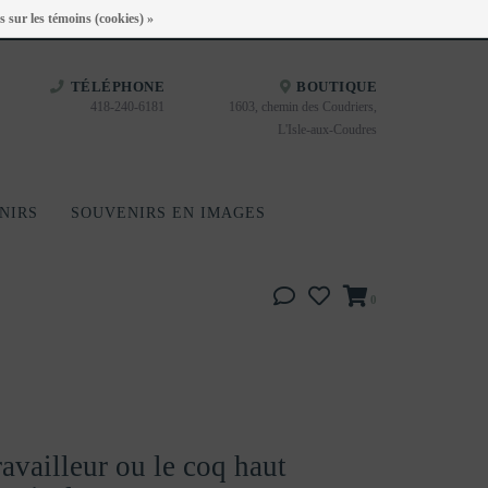
Heures d'ouverture : Disponible sur Google
s sur les témoins (cookies) »
TÉLÉPHONE
BOUTIQUE
418-240-6181
1603, chemin des Coudriers,
L'Isle-aux-Coudres
NIRS
SOUVENIRS EN IMAGES
0
availleur ou le coq haut