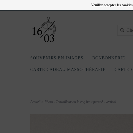
FC
418-240-6181
Se connecter
Veuillez accepter les cookie
SOUVENIRS EN IMAGES
BONBONNERIE
CARTE CADEAU MASSOTHÉRAPIE
CARTE-
Accueil
>
Photo - Travailleur ou le coq haut perché - vertical