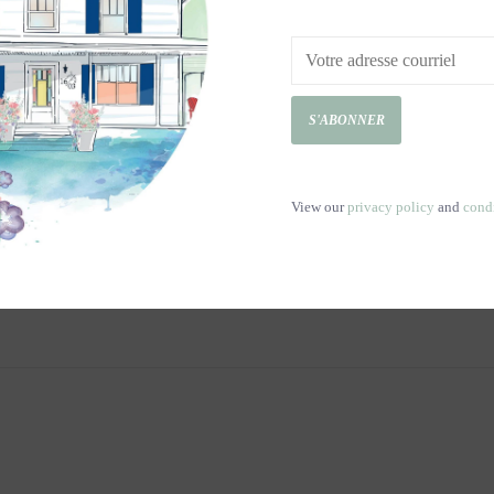
S'ABONNER
View our
privacy policy
and
cond