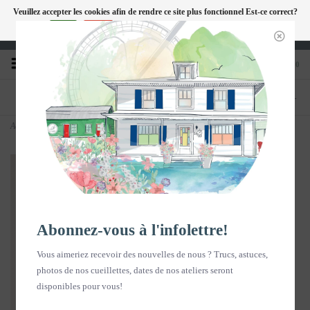
Veuillez accepter les cookies afin de rendre ce site plus fonctionnel Est-ce correct?
FC
Oui
Non
En savoir plus sur les témoins (cookies) »
Heures d'ouverture : Disponible sur Google
0
TÉLÉPHONE
BOUTIQUE
418-240-6181
1603, chemin des Coudriers, L'Isle-aux-
Coudres
Accueil
>
Photo - Coucher de soleil ou Quand le ciel touche le fleuve! - horizontal
Abonnez-vous à l'infolettre!
Vous aimeriez recevoir des nouvelles de nous ? Trucs, astuces,
photos de nos cueillettes, dates de nos ateliers seront
disponibles pour vous!