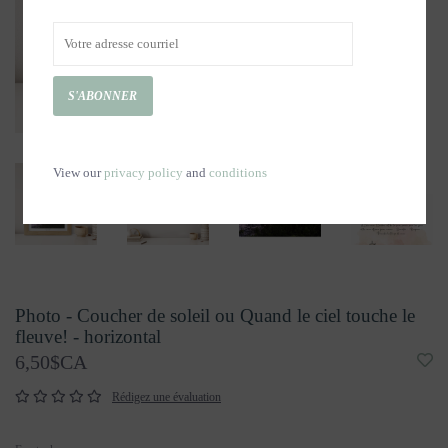
S'ABONNER
View our
privacy policy
and
conditions
Photo - Coucher de soleil ou Quand le ciel touche le
fleuve! - horizontal
6,50$CA
Rédigez une évaluation