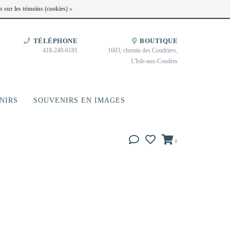
Heures d'ouverture : Disponible sur Google
s sur les témoins (cookies) »
TÉLÉPHONE
BOUTIQUE
418-240-6181
1603, chemin des Coudriers,
L'Isle-aux-Coudres
NIRS
SOUVENIRS EN IMAGES
0