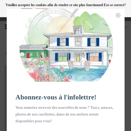
Veuillez accepter les cookies afin de rendre ce site plus fonctionnel Est-ce correct?
FC
Oui
Non
En savoir plus sur les témoins (cookies) »
Heures d'ouverture : Disponible sur Google
0
TÉLÉPHONE
BOUTIQUE
418-240-6181
1603, chemin des Coudriers, L'Isle-aux-
Coudres
Accueil
>
Tasse Le 1603 - Fleurs Sauvages
Abonnez-vous à l'infolettre!
Vous aimeriez recevoir des nouvelles de nous ? Trucs, astuces,
photos de nos cueillettes, dates de nos ateliers seront
disponibles pour vous!