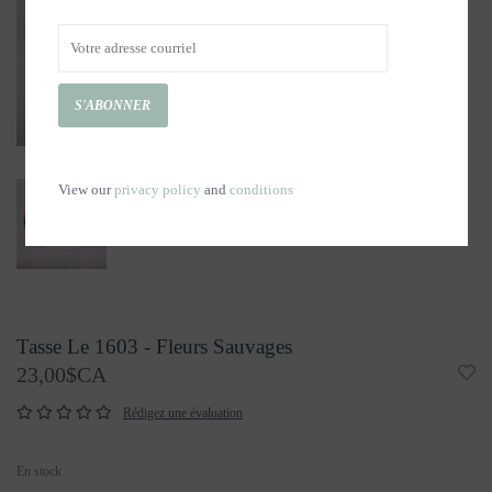
S'ABONNER
View our
privacy policy
and
conditions
Tasse Le 1603 - Fleurs Sauvages
23,00$CA
Rédigez une évaluation
En stock