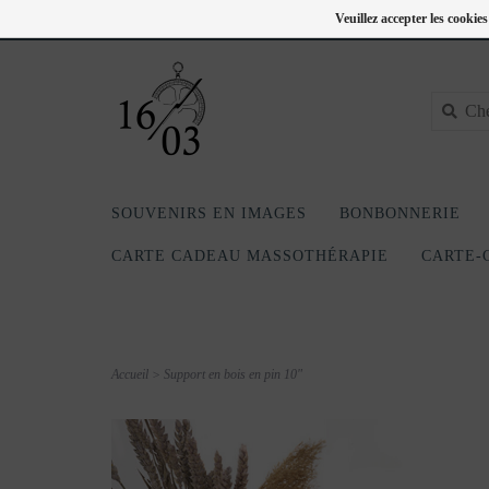
FC
418-240-6181
Se connecter
Veuillez accepter les cookie
SOUVENIRS EN IMAGES
BONBONNERIE
CARTE CADEAU MASSOTHÉRAPIE
CARTE-
Accueil
>
Support en bois en pin 10"