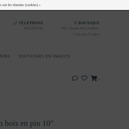
Heures d'ouverture : Disponible sur Google
s sur les témoins (cookies) »
TÉLÉPHONE
BOUTIQUE
418-240-6181
1603, chemin des Coudriers,
L'Isle-aux-Coudres
NIRS
SOUVENIRS EN IMAGES
0
n bois en pin 10"