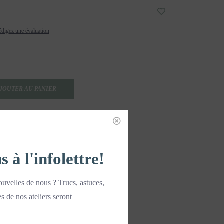
digez une évaluation
JOUTER AU PANIER
à l'infolettre!
uvelles de nous ? Trucs, astuces,
es de nos ateliers seront