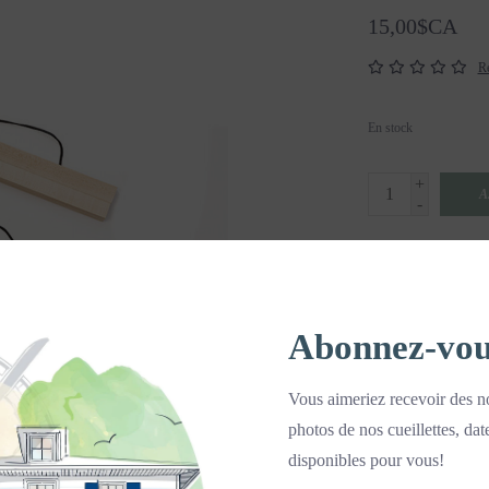
15,00$CA
Ré
En stock
+
A
-
DETAILS
Abonnez-vous 
Vous aimeriez recevoir des no
photos de nos cueillettes, dat
disponibles pour vous!