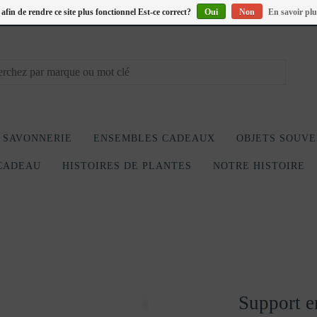
s afin de rendre ce site plus fonctionnel Est-ce correct?
Oui
Non
En savoir plu
SAVONNERIE
ENSEMBLES CADEAUX
OBJETS SOUVE
CADEAU
HISTOIRES DE PLANTES
NOTRE HISTOIRE
Support e