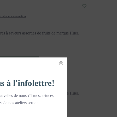
digez une évaluation
ures à saveurs assorties de fruits de marque Huer.
JOUTER AU PANIER
à l'infolettre!
ures à saveurs assorties de fruits de marque Huer.
uvelles de nous ? Trucs, astuces,
es de nos ateliers seront