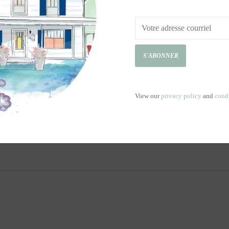
S'ABONNER
View our
privacy policy
and
cond