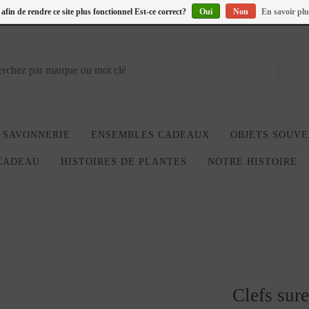
s afin de rendre ce site plus fonctionnel Est-ce correct?
Oui
Non
En savoir plu
SAVONNERIE
ENSEMBLES CADEAUX
OBJETS SOUVE
CADEAU
HISTOIRES DE PLANTES
NOTRE HISTOIRE
Clefs sur