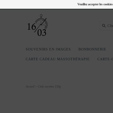
FC
418-240-6181
Se connecter
Veuillez accepter les cookie
SOUVENIRS EN IMAGES
BONBONNERIE
CARTE CADEAU MASSOTHÉRAPIE
CARTE-
Accueil
>
Clefs surettes 150g