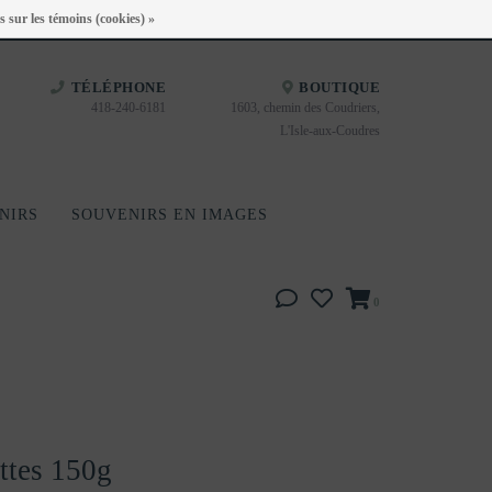
Heures d'ouverture : Disponible sur Google
s sur les témoins (cookies) »
TÉLÉPHONE
BOUTIQUE
418-240-6181
1603, chemin des Coudriers,
L'Isle-aux-Coudres
NIRS
SOUVENIRS EN IMAGES
0
ettes 150g