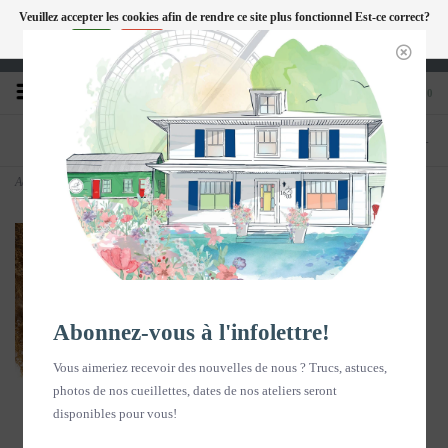
Veuillez accepter les cookies afin de rendre ce site plus fonctionnel Est-ce correct?
FC
Oui
Non
En savoir plus sur les témoins (cookies) »
Heures d'ouverture : Disponible sur Google
0
TÉLÉPHONE
BOUTIQUE
418-240-6181
1603, chemin des Coudriers, L'Isle-aux-
Coudres
Accueil
>
Carte de souhait - Cordage - vertical
Abonnez-vous à l'infolettre!
Vous aimeriez recevoir des nouvelles de nous ? Trucs, astuces,
photos de nos cueillettes, dates de nos ateliers seront
disponibles pour vous!