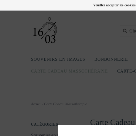
FC
418-240-6181
Se connecter
Veuillez accepter les cookie
SOUVENIRS EN IMAGES
BONBONNERIE
CARTE CADEAU MASSOTHÉRAPIE
CARTE-
Accueil
/
Carte Cadeau Massothérapie
Carte Cadeau
CATÉGORIES
Souvenirs en images