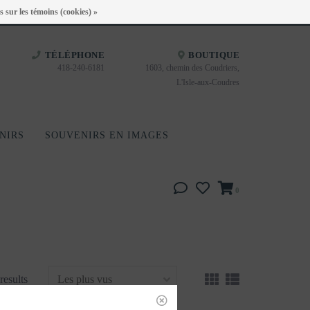
Heures d'ouverture : Disponible sur Google
s sur les témoins (cookies) »
TÉLÉPHONE
BOUTIQUE
418-240-6181
1603, chemin des Coudriers,
L'Isle-aux-Coudres
NIRS
SOUVENIRS EN IMAGES
0
results