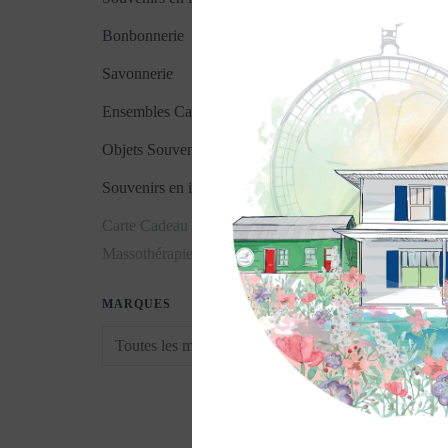
Bonbonnerie
Savonnerie
Ensembles Cadeaux
Objets Souvenirs
Souvenirs en images
Carte Cadeau
Carte cadeau - Mas
Massothérapie
90 minutes
125,00$CA
MARQUES