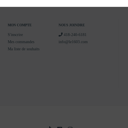
MON COMPTE
NOUS JOINDRE
S'inscrire
418-240-6181
Mes commandes
info@le1603.com
Ma liste de souhaits