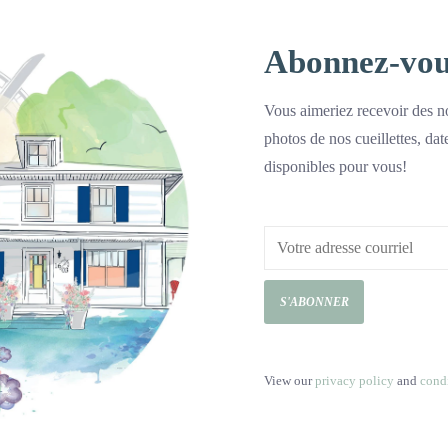
Abonnez-vous 
Vous aimeriez recevoir des no
photos de nos cueillettes, dat
disponibles pour vous!
sage de
Carte cadeau-
Massothérapie 60 minutes
90,00$CA
S'ABONNER
View our
privacy policy
and
cond