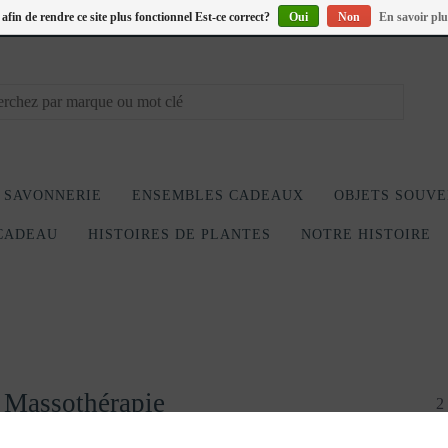
s afin de rendre ce site plus fonctionnel Est-ce correct?
Oui
Non
En savoir plu
SAVONNERIE
ENSEMBLES CADEAUX
OBJETS SOUVE
CADEAU
HISTOIRES DE PLANTES
NOTRE HISTOIRE
 Massothérapie
2 