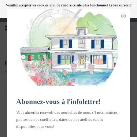
Veuillez accepter les cookies afin de rendre ce site plus fonctionnel Est-ce correct?
FC
Oui
Non
En savoir plus sur les témoins (cookies) »
Heures d'ouverture : Disponible sur Google
0
TÉLÉPHONE
BOUTIQUE
418-240-6181
1603, chemin des Coudriers, L'Isle-aux-
Coudres
Populaire
Accueil
/
Bonbonnerie
/
Populaire
Filtrer par
Abonnez-vous à l'infolettre!
Vous aimeriez recevoir des nouvelles de nous ? Trucs, astuces,
photos de nos cueillettes, dates de nos ateliers seront
disponibles pour vous!