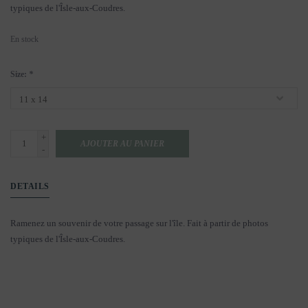
typiques de l'Îsle-aux-Coudres.
En stock
Size:
*
+
AJOUTER AU PANIER
-
DETAILS
Ramenez un souvenir de votre passage sur l'île. Fait à partir de photos
typiques de l'Îsle-aux-Coudres.