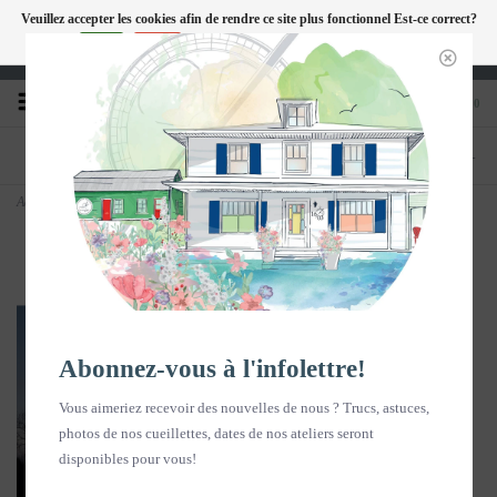
Veuillez accepter les cookies afin de rendre ce site plus fonctionnel Est-ce correct?
FC
Oui
Non
En savoir plus sur les témoins (cookies) »
Heures d'ouverture : Disponible sur Google
0
TÉLÉPHONE
BOUTIQUE
418-240-6181
1603, chemin des Coudriers, L'Isle-aux-
Coudres
Accueil
>
Affiche - Arbre et montagne 11 x 14- horizontal
Abonnez-vous à l'infolettre!
Vous aimeriez recevoir des nouvelles de nous ? Trucs, astuces,
photos de nos cueillettes, dates de nos ateliers seront
disponibles pour vous!