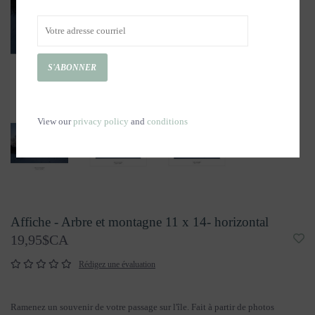
S'ABONNER
View our
privacy policy
and
conditions
Affiche - Arbre et montagne 11 x 14- horizontal
19,95$CA
Rédigez une évaluation
Ramenez un souvenir de votre passage sur l'île. Fait à partir de photos